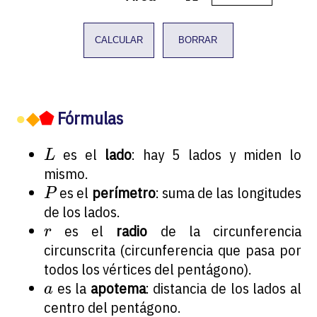
CALCULAR
BORRAR
●
◆
⬟
Fórmulas
L
es el
lado
: hay 5 lados y miden lo
L
mismo.
P
es el
perímetro
: suma de las longitudes
P
de los lados.
r
es el
radio
de la circunferencia
r
circunscrita (circunferencia que pasa por
todos los vértices del pentágono).
a
es la
apotema
: distancia de los lados al
a
centro del pentágono.