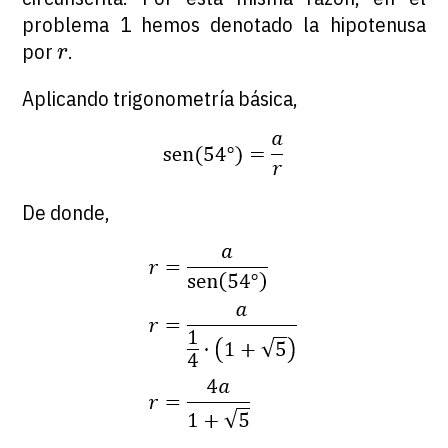
problema 1 hemos denotado la hipotenusa
r
por
.
r
Aplicando trigonometría básica,
De donde,