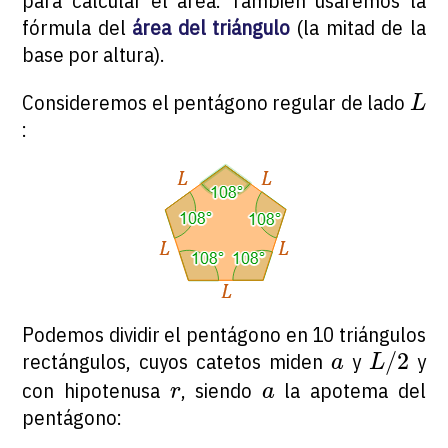
para calcular el área. También usaremos la
fórmula del
área del triángulo
(la mitad de la
base por altura).
L
Consideremos el pentágono regular de lado
L
:
Podemos dividir el pentágono en 10 triángulos
L
/
2
a
/
2
rectángulos, cuyos catetos miden
y
y
a
L
r
a
con hipotenusa
, siendo
la apotema del
r
a
pentágono: