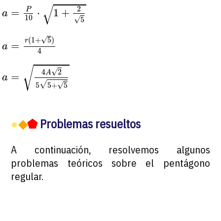
a
=
P
10
⋅
1
+
2
5
√
2
P
=
⋅
1
+
a
10
√
5
a
=
r
(
1
+
5
)
4
√
(
1
+
5
)
r
=
a
4
a
=
4
A
2
5
5
+
5
√
√
4
2
A
=
a
√
√
5
5
+
5
●
◆
⬟
Problemas resueltos
A continuación, resolvemos algunos
problemas teóricos sobre el pentágono
regular.