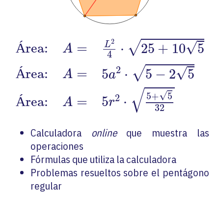
Área:
A
=
L
2
4
⋅
25
+
10
5
Área:
A
=
5
a
2
⋅
5
−
2
√
√
Á
rea:
=
L
⋅
25
+
10
5
A
4
2
√
√
Á
rea:
=
5
⋅
5
−
2
5
A
a
√
√
5
+
5
2
Á
rea:
=
5
⋅
A
r
32
Calculadora
online
que muestra las
operaciones
Fórmulas que utiliza la calculadora
Problemas resueltos sobre el pentágono
regular