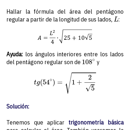
Hallar la fórmula del área del pentágono
L
regular a partir de la longitud de sus lados,
:
L
Ayuda:
los ángulos interiores entre los lados
108
∘
∘
108
del pentágono regular son de
y
t
g
(
54
∘
)
=
1
+
2
5
√
2
∘
(
54
)
=
1
+
t
g
√
5
Solución:
Tenemos que aplicar
trigonometría básica